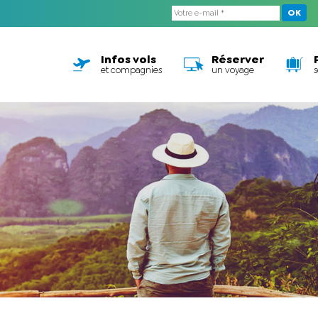
OK
Infos vols
Réserver
et compagnies
un voyage