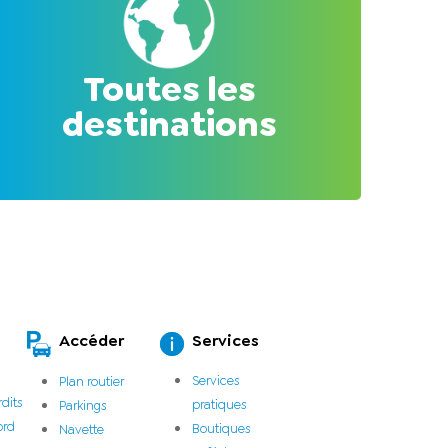
Toutes les
destinations
Accéder
Services
Services
Plan routier
rdits
pratiques
Parkings
ord
Boutiques
Navette