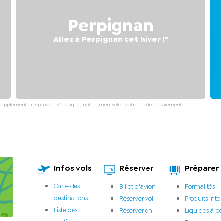
Perpignan
Allez à Perpignan cet hiver !*
 frais supplémentaires peuvent s'appliquer, notamment selon votre mode de paiement.
Infos vols
Réserver
Préparer
Carte des
Billet d'avion
Formalités
destinations
Réserver vol
Produits inte
Liste des
Réserver en
Liquides à b