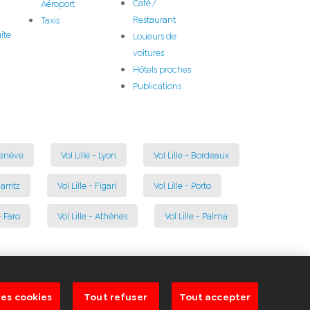
Café /
Aéroport
Restaurant
Taxis
ite
Loueurs de
voitures
Hôtels proches
Publications
 Genève
Vol Lille - Lyon
Vol Lille - Bordeaux
iarritz
Vol Lille - Figari
Vol Lille - Porto
- Faro
Vol Lille - Athènes
Vol Lille - Palma
es cookies
Tout refuser
Tout accepter