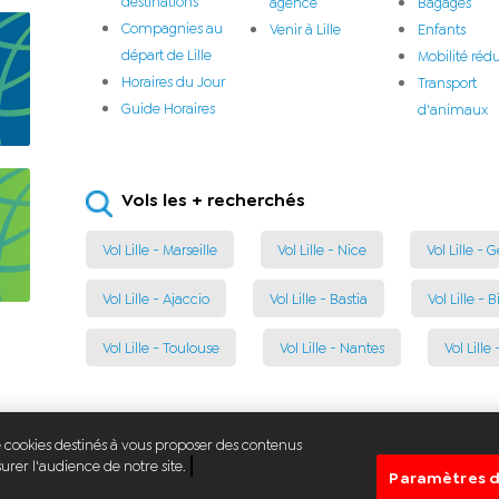
destinations
agence
Bagages
Compagnies au
Venir à Lille
Enfants
départ de Lille
Mobilité rédu
Horaires du Jour
Transport
Guide Horaires
d'animaux
Vols les + recherchés
Vol Lille - Marseille
Vol Lille - Nice
Vol Lille -
Vol Lille - Ajaccio
Vol Lille - Bastia
Vol Lille - B
Vol Lille - Toulouse
Vol Lille - Nantes
Vol Lille 
de cookies destinés à vous proposer des contenus
rer l'audience de notre site.
© Aéroport de Lille
Paramètres d