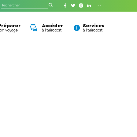
FR
Préparer
Accéder
Services
son voyage
à l'aéroport
à l'aéroport