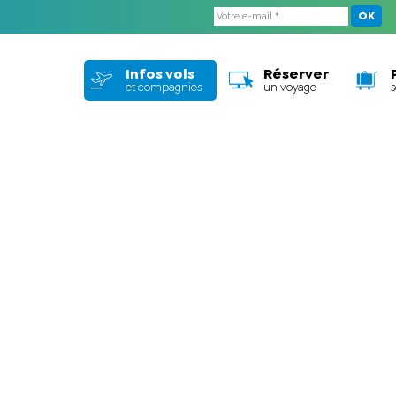
OK
Infos vols
Réserver
et compagnies
un voyage