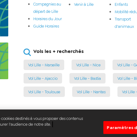
Compagnies au
Venir à Lille
Enfants
départ de Lille
Mobilité rédu
Horaires du Jour
Transport
Guide Horaires
d'animaux
Vols les + recherchés
Vol Lille - Marseille
Vol Lille - Nice
Vol Lille -
Vol Lille - Ajaccio
Vol Lille - Bastia
Vol Lille - B
Vol Lille - Toulouse
Vol Lille - Nantes
Vol Lille 
de cookies destinés à vous proposer des contenus
rer l'audience de notre site.
© Aéroport de Lille
Paramètres d
Mentions légales
Confidentialité de vos données
Déclaration d'access