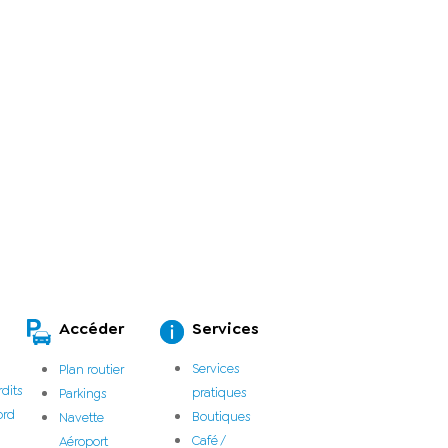
Accéder
Services
Services
Plan routier
rdits
pratiques
Parkings
ord
Boutiques
Navette
Café /
Aéroport