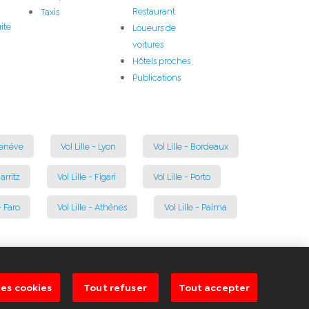
Restaurant
Taxis
ite
Loueurs de
voitures
Hôtels proches
Publications
 Genève
Vol Lille - Lyon
Vol Lille - Bordeaux
iarritz
Vol Lille - Figari
Vol Lille - Porto
- Faro
Vol Lille - Athènes
Vol Lille - Palma
es cookies
Tout refuser
Tout accepter
ibilité
Contact
Nous rejoindre