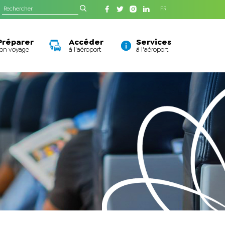
FR
Préparer
Accéder
Services
son voyage
à l'aéroport
à l'aéroport