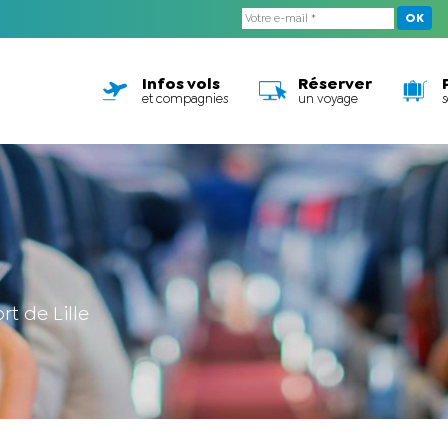
OK
Infos vols
Réserver
et compagnies
un voyage
rt de Lille