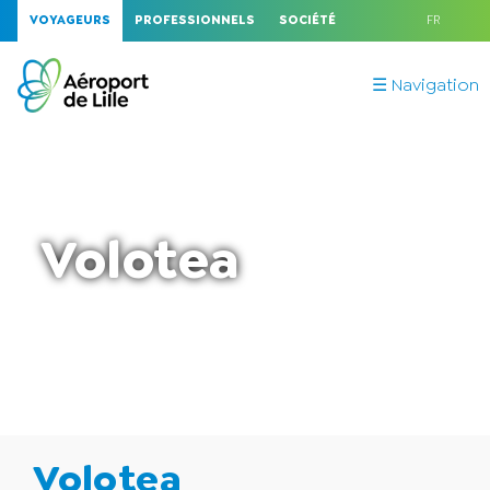
VOYAGEURS
PROFESSIONNELS
SOCIÉTÉ
FR
☰ Navigation
Volotea
Accueil
Compagnies aériennes
Volotea
>
>
Volotea