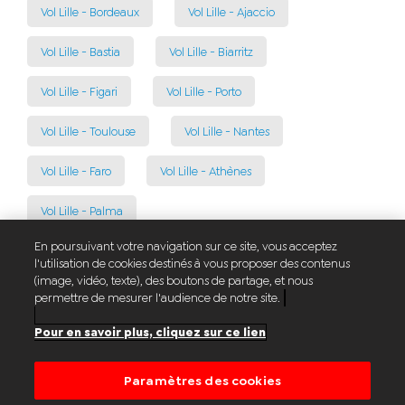
Vol Lille - Bordeaux
Vol Lille - Ajaccio
Vol Lille - Bastia
Vol Lille - Biarritz
Vol Lille - Figari
Vol Lille - Porto
Vol Lille - Toulouse
Vol Lille - Nantes
Vol Lille - Faro
Vol Lille - Athènes
Vol Lille - Palma
En poursuivant votre navigation sur ce site, vous acceptez
l'utilisation de cookies destinés à vous proposer des contenus
(image, vidéo, texte), des boutons de partage, et nous
permettre de mesurer l'audience de notre site.
© Aéroport de Lille
Pour en savoir plus, cliquez sur ce lien
Plan du site
Lettre d'information
Paramètres des cookies
Mentions légales