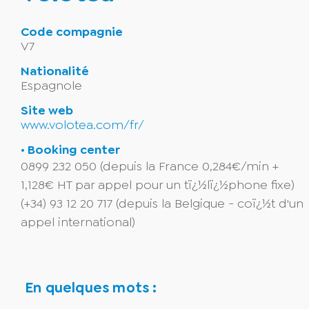
Code compagnie
V7
Nationalité
Espagnole
Site web
www.volotea.com/fr/
• Booking center
0899 232 050 (depuis la France 0,284€/min +
1,128€ HT par appel pour un tï¿½lï¿½phone fixe)
(+34) 93 12 20 717 (depuis la Belgique - coï¿½t d'un
appel international)
En quelques mots :