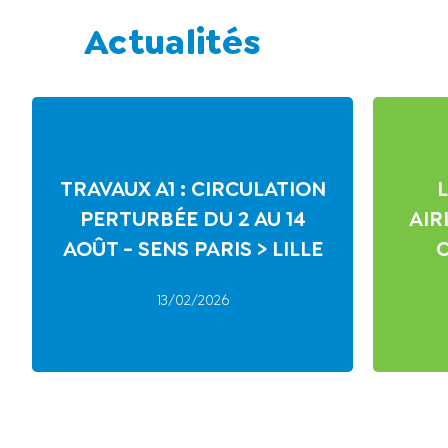
Actualités
TRAVAUX A1 : CIRCULATION
L
PERTURBÉE DU 2 AU 14
AIR
AOÛT - SENS PARIS > LILLE
C
13/02/2026