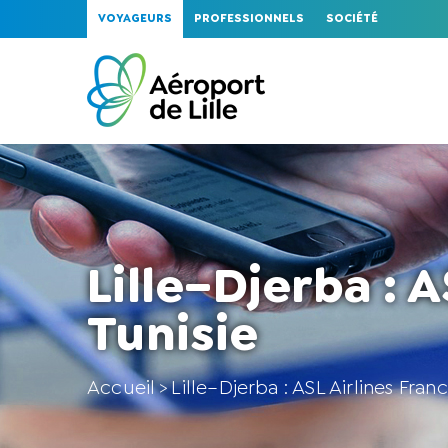
VOYAGEURS
PROFESSIONNELS
SOCIÉTÉ
Lille–Djerba : A
Tunisie
Accueil
Lille–Djerba : ASL Airlines Fran
>