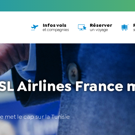
Infos vols
Réserver
et compagnies
un voyage
SL Airlines France m
ce met le cap sur la Tunisie