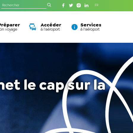
FR
Préparer
Accéder
Services
son voyage
à l'aéroport
à l'aéroport
et le cap sur la