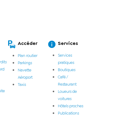
Accéder
Services
Services
Plan routier
rdits
pratiques
Parkings
ord
Boutiques
Navette
Café /
Aéroport
Restaurant
Taxis
ite
Loueurs de
voitures
Hôtels proches
Publications