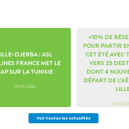
+10% DE RÉS
POUR PARTIR E
ILLE–DJERBA : ASL
CET ÉTÉ AVEC 
LINES FRANCE MET LE
VERS 25 DES
AP SUR LA TUNISIE
DONT 4 NOUVE
DÉPART DE L’A
13/02/2026
LILL
13/02/2
Voir toutes les actualités