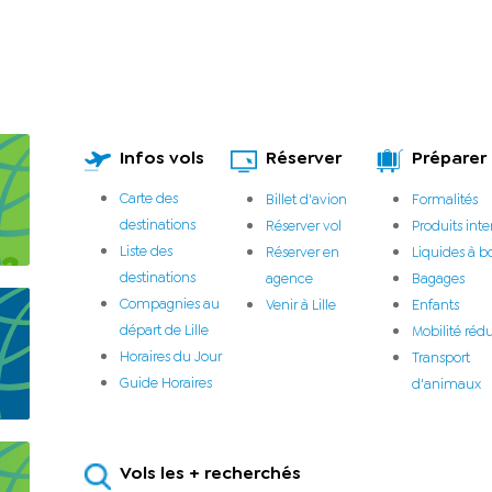
Infos vols
Réserver
Préparer
Carte des
Billet d'avion
Formalités
destinations
Réserver vol
Produits inte
Liste des
Réserver en
Liquides à b
destinations
agence
Bagages
Compagnies au
Venir à Lille
Enfants
départ de Lille
Mobilité rédu
Horaires du Jour
Transport
Guide Horaires
d'animaux
Vols les + recherchés