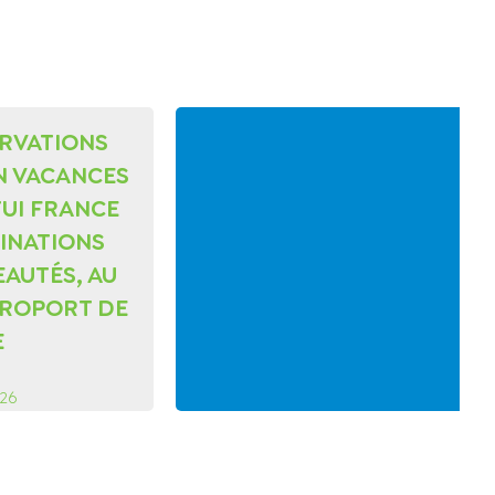
ERVATIONS
N VACANCES
TUI FRANCE
TINATIONS
AUTÉS, AU
ÉROPORT DE
E
026