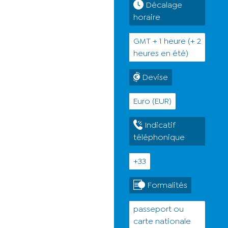
Décalage
horaire
GMT + 1 heure (+ 2
heures en été)
Devise
Euro (EUR)
Indicatif
téléphonique
+33
Formalités
passeport ou
carte nationale