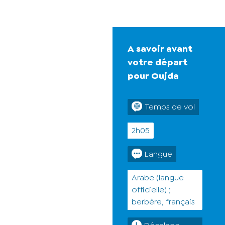
A savoir avant
votre départ
pour Oujda
Temps de vol
2h05
Langue
Arabe (langue
officielle) ;
berbère, français