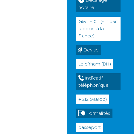
Décalage
horaire
GMT + 0h (-1h par
rapport à la
France)
Devise
Le dirham (DH)
Indicatif
téléphonique
+ 212 (Maroc)
Formalités
passeport