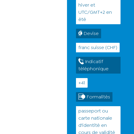
hiver et
UTC/GMT+2 en
été
Devise
franc suisse (CHF)
Indicatif
téléphonique
+41
Formalités
passeport ou
carte nationale
d'identité en
cours de validité