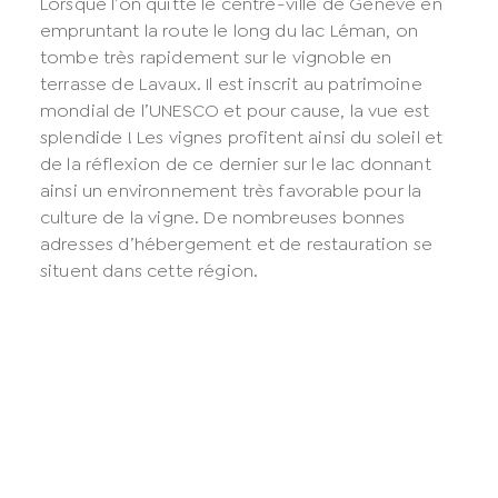
Lorsque l’on quitte le centre-ville de Genève en
empruntant la route le long du lac Léman, on
tombe très rapidement sur le vignoble en
terrasse de Lavaux. Il est inscrit au patrimoine
mondial de l’UNESCO et pour cause, la vue est
splendide ! Les vignes profitent ainsi du soleil et
de la réflexion de ce dernier sur le lac donnant
ainsi un environnement très favorable pour la
culture de la vigne. De nombreuses bonnes
adresses d’hébergement et de restauration se
situent dans cette région.
Le château de Chillon
Le château de Chillon domine le lac Léman et de
loin, on dirait presque qu’il flotte sur l’eau.
Immanquable lors d’un séjour à Genève si l’on
souhaite découvrir les alentours, surtout au bord
du lac. Le château de Chillon est un monument