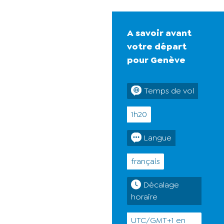
A savoir avant
votre départ
pour Genève
Temps de vol
1h20
Langue
français
Décalage
horaire
UTC/GMT+1 en