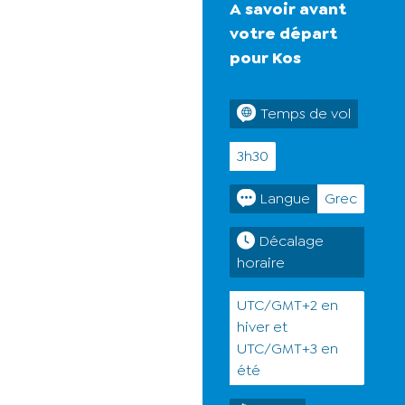
A savoir avant
votre départ
pour Kos
Temps de vol
3h30
Langue
Grec
Décalage
horaire
UTC/GMT+2 en
hiver et
UTC/GMT+3 en
été