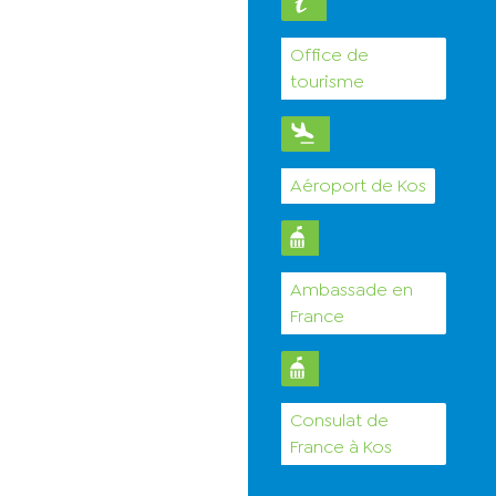
Office de
tourisme
Aéroport de Kos
Ambassade en
France
Consulat de
France à Kos