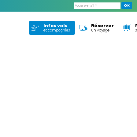
OK
Infos vols
Réserver
et compagnies
un voyage