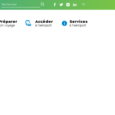
FR
Préparer
Accéder
Services
son voyage
à l'aéroport
à l'aéroport