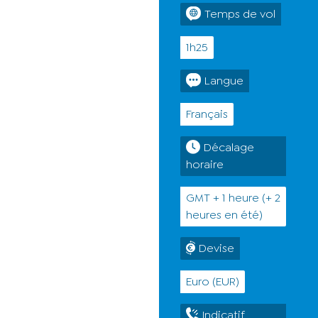
Temps de vol
1h25
Langue
Français
Décalage
horaire
GMT + 1 heure (+ 2
heures en été)
Devise
Euro (EUR)
Indicatif