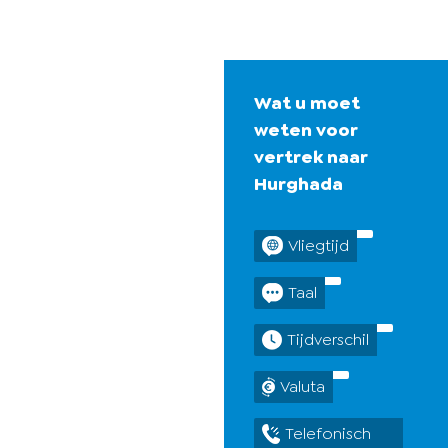
Wat u moet
weten voor
vertrek naar
Hurghada
Vliegtijd
Taal
Tijdverschil
Valuta
Telefonisch