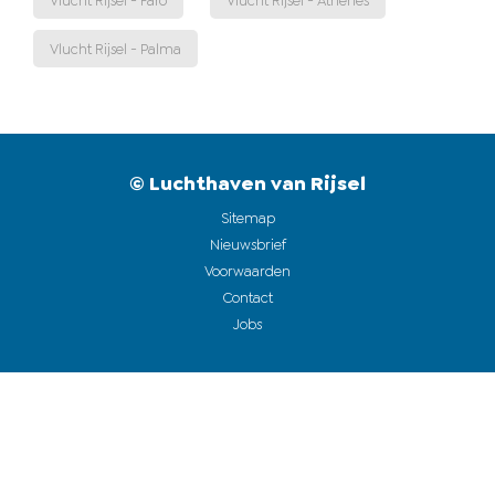
Vlucht Rijsel - Faro
Vlucht Rijsel - Athènes
Vlucht Rijsel - Palma
© Luchthaven van Rijsel
Sitemap
Nieuwsbrief
Voorwaarden
Contact
Jobs